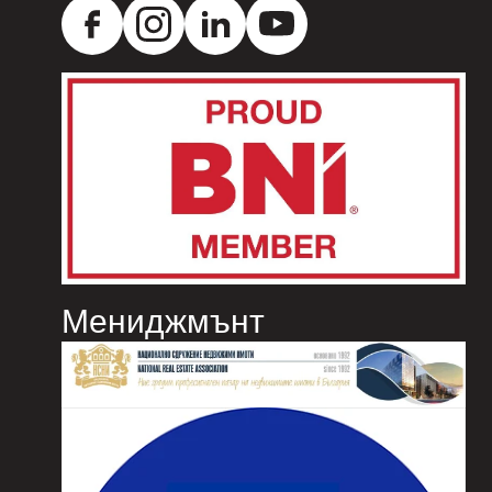
Мениджмънт