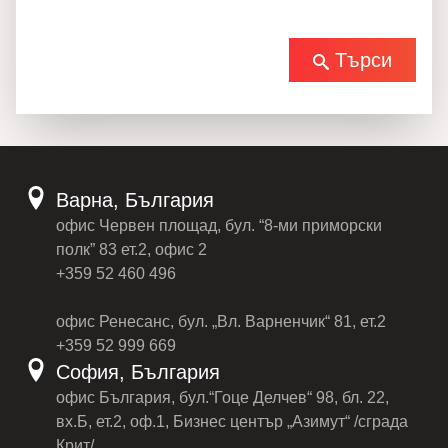
Търси
Варна, България
офис Червен площад, бул. “8-ми приморски
полк” 83 ет.2, офис 2
+359 52 460 496
офис Ренесанс, бул. „Вл. Варненчик“ 81, ет.2
+359 52 999 669
София, България
офис България, бул.“Гоце Делчев“ 98, бл. 22,
вх.Б, ет.2, оф.1, Бизнес център „Азимут“ /сграда
Крит/