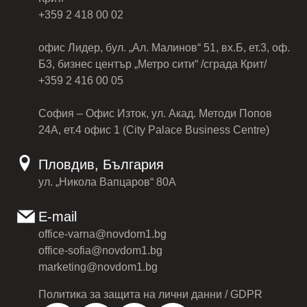
+359 2 418 00 02
офис Лидер, бул. „Ал. Малинов“ 51, вх.Б, ет.3, оф.
Б3, бизнес център „Метро сити“ /сграда Крит/
+359 2 416 00 05
София – Офис Изток, ул. Акад. Методи Попов
24А, ет.4 офис 1 (City Palace Business Centre)
Пловдив, България
ул. „Никола Вапцаров“ 80А
E-mail
office-varna@novdom1.bg
office-sofia@novdom1.bg
marketing@novdom1.bg
Политика за защита на лични данни / GDPR