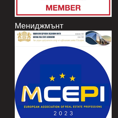
Мениджмънт