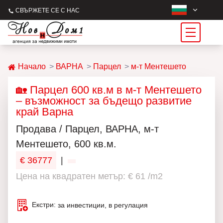
СВЪРЖЕТЕ СЕ С НАС
Начало
ВАРНА
Парцел
м-т Ментешето
🏡 Парцел 600 кв.м в м-т Ментешето
– възможност за бъдещо развитие
край Варна
Продава / Парцел, ВАРНА, м-т
Ментешето, 600 кв.м.
€ 36777
|
Цена на квадратен метър: € 61 /m2
Екстри:
за инвестиции, в регулация