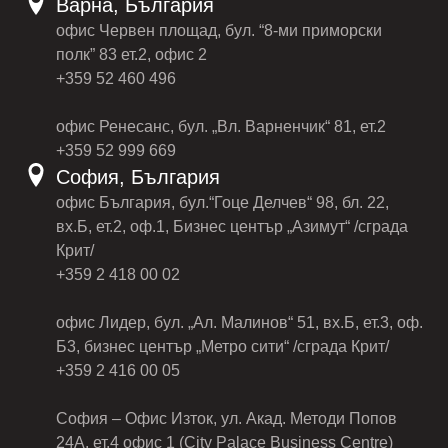
Варна, България
офис Червен площад, бул. “8-ми приморски
полк” 83 ет.2, офис 2
+359 52 460 496
офис Ренесанс, бул. „Вл. Варненчик“ 81, ет.2
+359 52 999 669
София, България
офис България, бул.“Гоце Делчев“ 98, бл. 22,
вх.Б, ет.2, оф.1, Бизнес център „Азимут“ /сграда
Крит/
+359 2 418 00 02
офис Лидер, бул. „Ал. Малинов“ 51, вх.Б, ет.3, оф.
Б3, бизнес център „Метро сити“ /сграда Крит/
+359 2 416 00 05
София – Офис Изток, ул. Акад. Методи Попов
24А, ет.4 офис 1 (City Palace Business Centre)