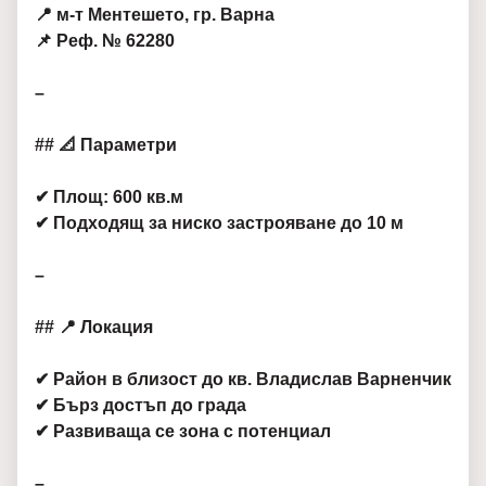
📍 м-т Ментешето, гр. Варна
📌 Реф. № 62280
–
## 📐 Параметри
✔ Площ: 600 кв.м
✔ Подходящ за ниско застрояване до 10 м
–
## 📍 Локация
✔ Район в близост до кв. Владислав Варненчик
✔ Бърз достъп до града
✔ Развиваща се зона с потенциал
–