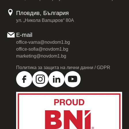
Пловдив, България
ул. „Никола Вапцаров“ 80А
E-mail
office-varna@novdom1.bg
office-sofia@novdom1.bg
marketing@novdom1.bg
Политика за защита на лични данни / GDPR