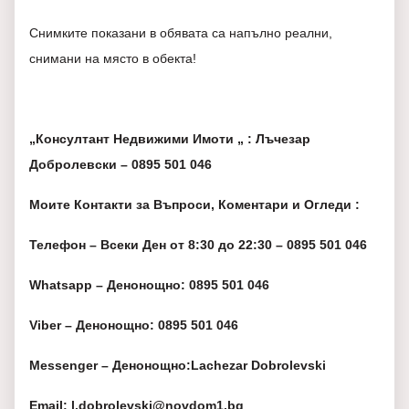
Снимките показани в обявата са напълно реални,
снимани на място в обекта!
„Консултант Недвижими Имоти „ : Лъчезар
Добролевски – 0895 501 046
Моите Контакти за Въпроси, Коментари и Огледи :
Телефон
– Всеки Ден от 8:30 до 22:30 – 0895 501 046
Whatsapp
– Денонощно: 0895 501 046
Viber – Денонощно: 0895 501 046
Messenger
– Денонощно:Lachezar Dobrolevski
Email: l.dobrolevski@novdom1.bg