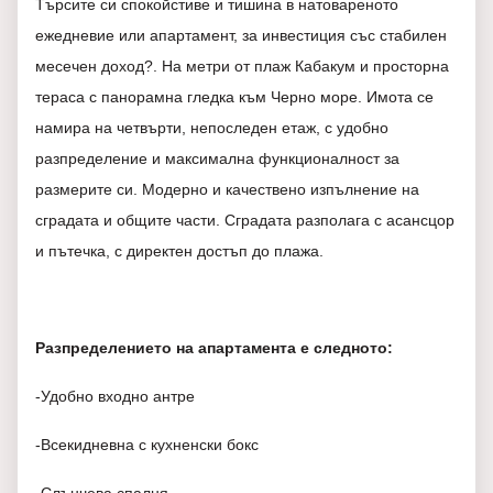
Търсите си спокойстиве и тишина в натовареното
ежедневие или апартамент, за инвестиция със стабилен
месечен доход?. На метри от плаж Кабакум и просторна
тераса с панорамна гледка към Черно море. Имота се
намира на четвърти, непоследен етаж, с удобно
разпределение и максимална функционалност за
размерите си. Модерно и качествено изпълнение на
сградата и общите части. Сградата разполага с асансцор
и пътечка, с директен достъп до плажа.
Разпределението на апартамента е следното:
-Удобно входно антре
-Всекидневна с кухненски бокс