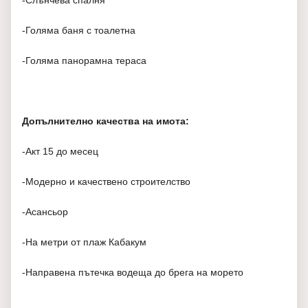
-Слънчева спалня
-Голяма баня с тоалетна
-Голяма панорамна тераса
Допълнително качества на имота:
-Акт 15 до месец
-Модерно и качествено строителство
-Асансьор
-На метри от плаж Кабакум
-Направена пътечка водеща до брега на морето