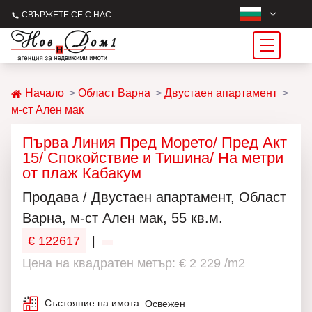
СВЪРЖЕТЕ СЕ С НАС
Начало
Област Варна
Двустаен апартамент
м-ст Ален мак
Първа Линия Пред Морето/ Пред Акт
15/ Спокойствие и Тишина/ На метри
от плаж Кабакум
Продава / Двустаен апартамент, Област
Варна, м-ст Ален мак, 55 кв.м.
€ 122617
|
Цена на квадратен метър: € 2 229 /m2
Състояние на имота:
Освежен