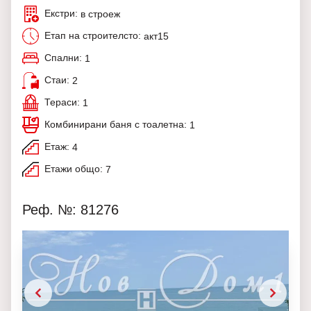
Екстри:
в строеж
Етап на строителсто:
акт15
Спални:
1
Стаи:
2
Тераси:
1
Комбинирани баня с тоалетна:
1
Етаж:
4
Етажи общо:
7
Реф. №: 81276