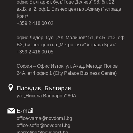
офис България, бул.“Гоце Делчев“ 98, бл. 22,
вх.Б, ет.2, оф.1, Бизнес център „Азимут“ /сграда
Крит/
+359 2 418 00 02
офис Лидер, бул. „Ал. Малинов“ 51, вх.Б, ет.3, оф.
Б3, бизнес център „Метро сити“ /сграда Крит/
+359 2 416 00 05
София – Офис Изток, ул. Акад. Методи Попов
24А, ет.4 офис 1 (City Palace Business Centre)
Пловдив, България
ул. „Никола Вапцаров“ 80А
E-mail
office-varna@novdom1.bg
office-sofia@novdom1.bg
marketing@novdom1.bg