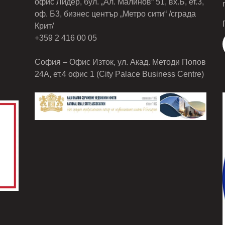
офис Лидер, бул. „Ал. Малинов“ 51, вх.Б, ет.3,
оф. Б3, бизнес център „Метро сити“ /сграда
Крит/
+359 2 416 00 05
София – Офис Изток, ул. Акад. Методи Попов
24А, ет.4 офис 1 (City Palace Business Centre)