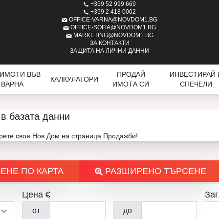
+359 52 999 669
+359 2 418 0002
OFFICE-VARNA@NOVDOM1.BG
OFFICE-SOFIA@NOVDOM1.BG
MARKETING@NOVDOM1.BG
ЗА КОНТАКТИ
ЗАЩИТА НА ЛИЧНИ ДАННИ
 ИМОТИ ВЪВ
ПРОДАЙ
ИНВЕСТИРАЙ 
КАЛКУЛАТОРИ
ВАРНА
ИМОТА СИ
СПЕЧЕЛИ
в базата данни
ерете своя Нов Дом на страница Продажби!
ЕНЕ ПО КАРТА
РАЗШИРЕНО ТЪРСЕНЕ
Цена €
Заг
от
до