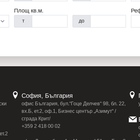
Площ кв.м.
Ре
т
до
София, България
ски
офис България, бул.“Гоце Делчев“ 98, бл. 22,
вх.Б, ет.2, оф.1, Бизнес център „Азимут“ /
сграда Крит/
+359 2 418 00 02
ет.2