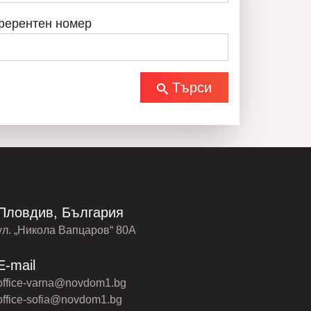
ферентен номер
Търси
Пловдив, България
ул. „Никола Вапцаров“ 80А
E-mail
office-varna@novdom1.bg
office-sofia@novdom1.bg