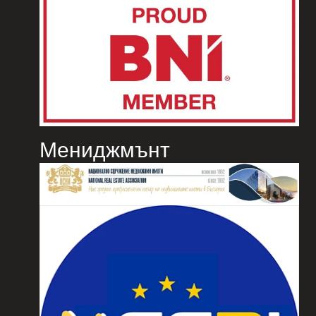
Мениджмънт