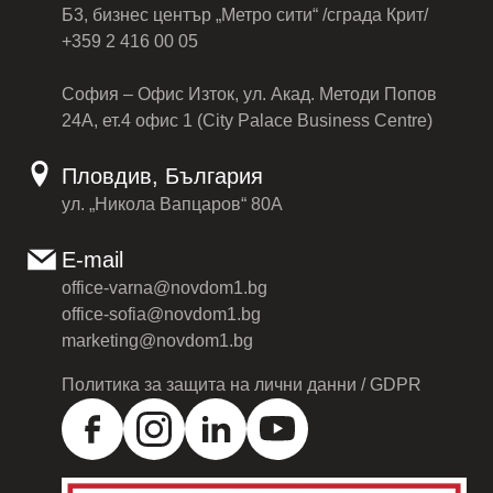
Б3, бизнес център „Метро сити“ /сграда Крит/
+359 2 416 00 05
София – Офис Изток, ул. Акад. Методи Попов
24А, ет.4 офис 1 (City Palace Business Centre)
Пловдив, България
ул. „Никола Вапцаров“ 80А
E-mail
office-varna@novdom1.bg
office-sofia@novdom1.bg
marketing@novdom1.bg
Политика за защита на лични данни / GDPR