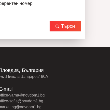
ферентен номер
Търси
Пловдив, България
ул. „Никола Вапцаров“ 80А
E-mail
office-varna@novdom1.bg
office-sofia@novdom1.bg
marketing@novdom1.bg