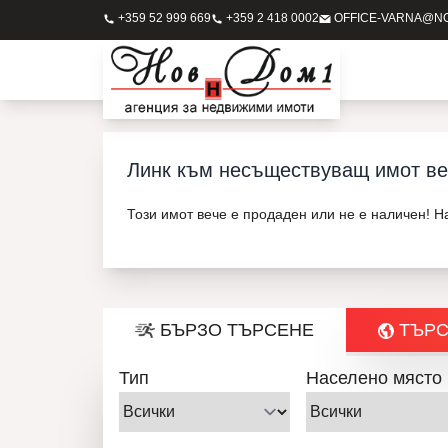
+359 52 999 669
+359 2 418 0002
OFFICE-VARNA@N
Линк към несъществуващ имот ве
Този имот вече е продаден или не е наличен! 
БЪРЗО ТЪРСЕНЕ
ТЪРС
Тип
Населено място