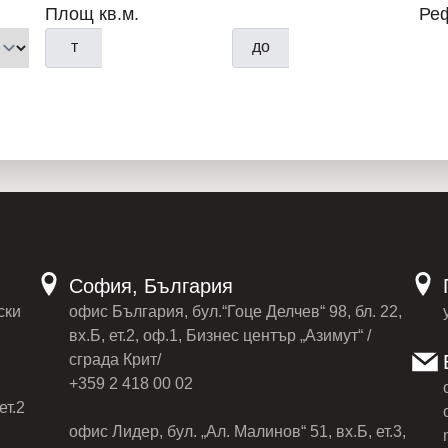
Площ кв.м.
Ре
т
до
София, България
ски
офис България, бул.“Гоце Делчев“ 98, бл. 22,
вх.Б, ет.2, оф.1, Бизнес център „Азимут“ /
сграда Крит/
+359 2 418 00 02
ет.2
офис Лидер, бул. „Ал. Малинов“ 51, вх.Б, ет.3,