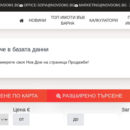
OVDOM1.BG
OFFICE-SOFIA@NOVDOM1.BG
MARKETING@NOVDOM1.BG
ТОП ИМОТИ ВЪВ
НОВИНИ
КАЛКУЛАТОРИ
ВАРНА
И
че в базата данни
Намерете своя Нов Дом на страница Продажби!
ЕНЕ ПО КАРТА
РАЗШИРЕНО ТЪРСЕНЕ
Цена €
Заг
от
до