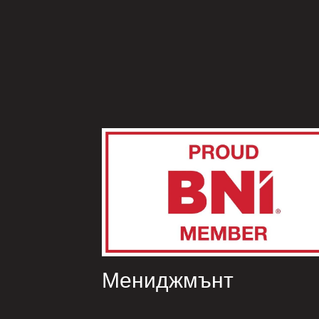
Мениджмънт