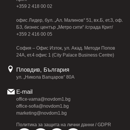
+359 2 418 00 02
офис Лидер, бул. „Ал. Малинов“ 51, вх.Б, ет.3, оф.
Б3, бизнес център „Метро сити“ /сграда Крит/
+359 2 416 00 05
София – Офис Изток, ул. Акад. Методи Попов
24А, ет.4 офис 1 (City Palace Business Centre)
Пловдив, България
ул. „Никола Вапцаров“ 80А
E-mail
office-varna@novdom1.bg
office-sofia@novdom1.bg
marketing@novdom1.bg
Политика за защита на лични данни / GDPR