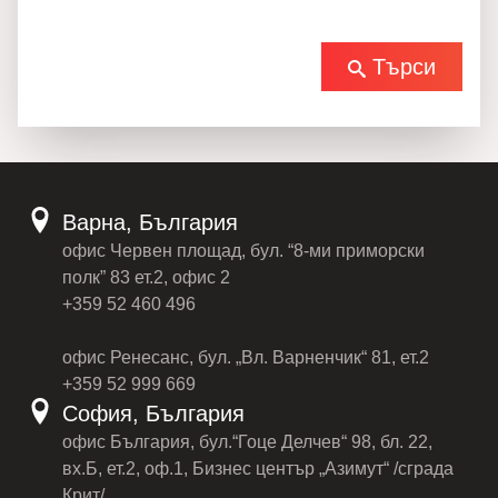
Търси
Варна, България
офис Червен площад, бул. “8-ми приморски
полк” 83 ет.2, офис 2
+359 52 460 496
офис Ренесанс, бул. „Вл. Варненчик“ 81, ет.2
+359 52 999 669
София, България
офис България, бул.“Гоце Делчев“ 98, бл. 22,
вх.Б, ет.2, оф.1, Бизнес център „Азимут“ /сграда
Крит/