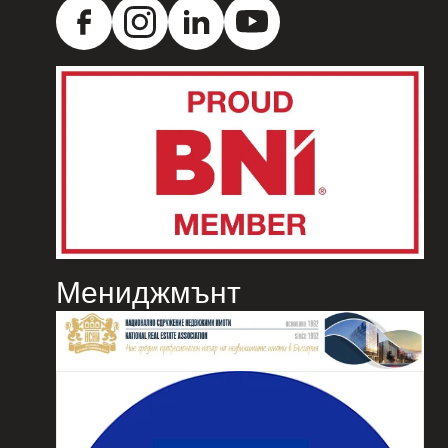
Мениджмънт