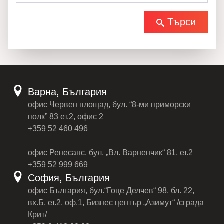
Търси
Варна, България
офис Червен площад, бул. “8-ми приморски
полк” 83 ет.2, офис 2
+359 52 460 496
офис Ренесанс, бул. „Вл. Варненчик“ 81, ет.2
+359 52 999 669
София, България
офис България, бул.“Гоце Делчев“ 98, бл. 22,
вх.Б, ет.2, оф.1, Бизнес център „Азимут“ /сграда
Крит/