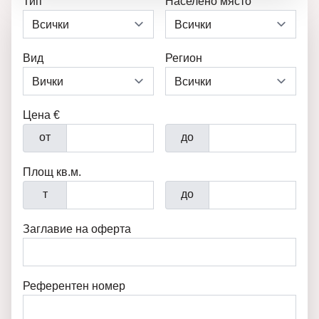
Тип
Населено място
Вид
Регион
Цена €
от
до
Площ кв.м.
т
до
Заглавие на оферта
Референтен номер