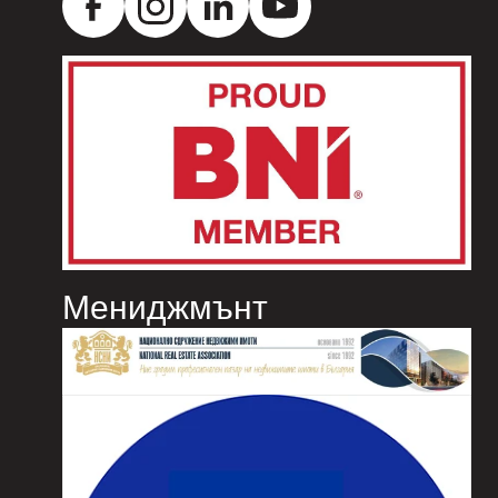
Мениджмънт