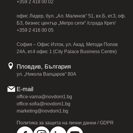
+359 2 418 00 02
офис Лидер, бул. „Ал. Малинов“ 51, вх.Б, ет.3, оф.
Б3, бизнес център „Метро сити“ /сграда Крит/
+359 2 416 00 05
София – Офис Изток, ул. Акад. Методи Попов
24А, ет.4 офис 1 (City Palace Business Centre)
Пловдив, България
ул. „Никола Вапцаров“ 80А
E-mail
office-varna@novdom1.bg
office-sofia@novdom1.bg
marketing@novdom1.bg
Политика за защита на лични данни / GDPR