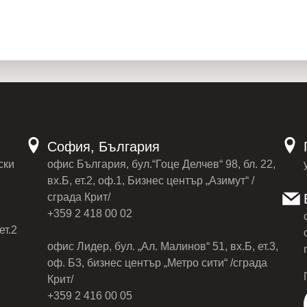
София, България
ски
офис България, бул.“Гоце Делчев“ 98, бл. 22,
вх.Б, ет.2, оф.1, Бизнес център „Азимут“ /
сграда Крит/
+359 2 418 00 02
ет.2
офис Лидер, бул. „Ал. Малинов“ 51, вх.Б, ет.3,
оф. Б3, бизнес център „Метро сити“ /сграда
Крит/
+359 2 416 00 05