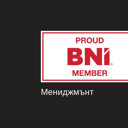
Мениджмънт