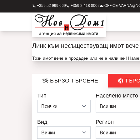
+359 52 999 669
+359 2 418 0002
OFFICE-VARNA@N
Линк към несъществуващ имот вече 
Този имот вече е продаден или не е наличен! Нам
БЪРЗО ТЪРСЕНЕ
ТЪРС
Тип
Населено място
Вид
Регион