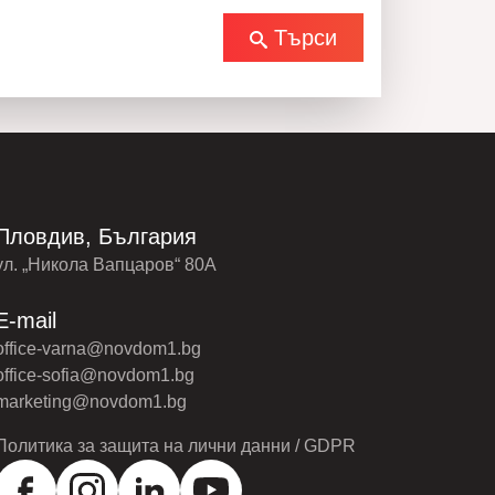
Търси
Пловдив, България
ул. „Никола Вапцаров“ 80А
E-mail
office-varna@novdom1.bg
office-sofia@novdom1.bg
marketing@novdom1.bg
Политика за защита на лични данни / GDPR