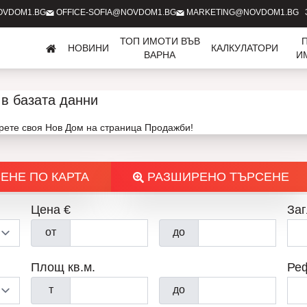
OVDOM1.BG
OFFICE-SOFIA@NOVDOM1.BG
MARKETING@NOVDOM1.BG
ТОП ИМОТИ ВЪВ
НОВИНИ
КАЛКУЛАТОРИ
ВАРНА
И
в базата данни
ерете своя Нов Дом на страница Продажби!
ЕНЕ ПО КАРТА
РАЗШИРЕНО ТЪРСЕНЕ
Цена €
Заг
от
до
Площ кв.м.
Ре
т
до