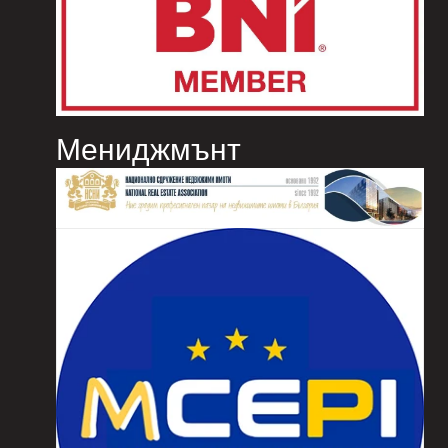
Мениджмънт