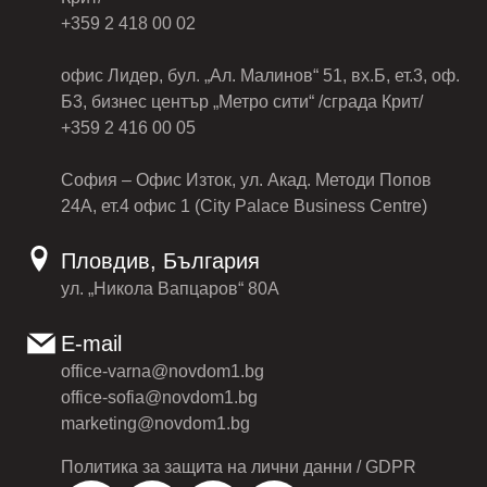
+359 2 418 00 02
офис Лидер, бул. „Ал. Малинов“ 51, вх.Б, ет.3, оф.
Б3, бизнес център „Метро сити“ /сграда Крит/
+359 2 416 00 05
София – Офис Изток, ул. Акад. Методи Попов
24А, ет.4 офис 1 (City Palace Business Centre)
Пловдив, България
ул. „Никола Вапцаров“ 80А
E-mail
office-varna@novdom1.bg
office-sofia@novdom1.bg
marketing@novdom1.bg
Политика за защита на лични данни / GDPR