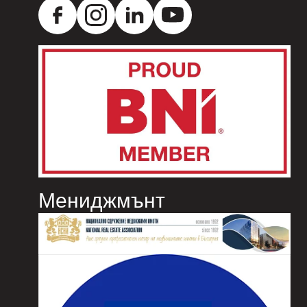
Мениджмънт