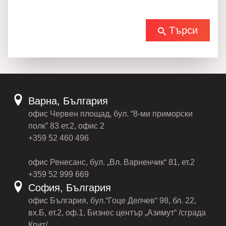
Търси
Варна, България
офис Червен площад, бул. “8-ми приморски
полк” 83 ет.2, офис 2
+359 52 460 496
офис Ренесанс, бул. „Вл. Варненчик“ 81, ет.2
+359 52 999 669
София, България
офис България, бул.“Гоце Делчев“ 98, бл. 22,
вх.Б, ет.2, оф.1, Бизнес център „Азимут“ /сграда
Крит/