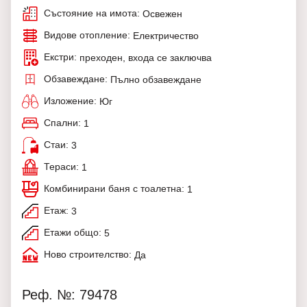
Състояние на имота:
Освежен
Видове отопление:
Електричество
Екстри:
преходен, входа се заключва
Обзавеждане:
Пълно обзавеждане
Изложение:
Юг
Спални:
1
Стаи:
3
Тераси:
1
Комбинирани баня с тоалетна:
1
Етаж:
3
Етажи общо:
5
Ново строителство:
Да
Реф. №: 79478