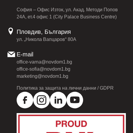
София – Офис Изток, ул. Акад. Методи Попов
24А, ет.4 офис 1 (City Palace Business Centre)
Пловдив, България
ул. „Никола Вапцаров“ 80А
E-mail
office-varna@novdom1.bg
office-sofia@novdom1.bg
marketing@novdom1.bg
Политика за защита на лични данни / GDPR