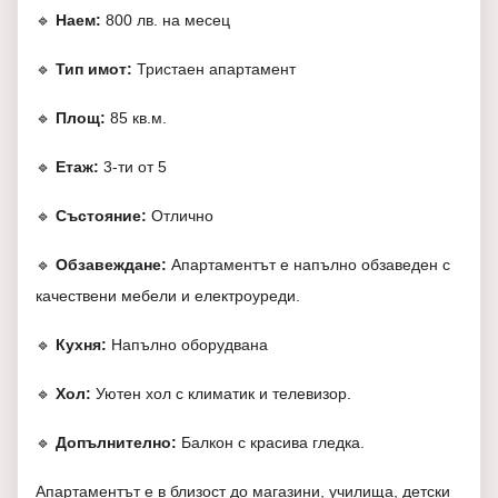
🔹
Наем:
800 лв. на месец
🔹
Тип имот:
Тристаен апартамент
🔹
Площ:
85 кв.м.
🔹
Етаж:
3-ти от 5
🔹
Състояние:
Отлично
🔹
Обзавеждане:
Апартаментът е напълно обзаведен с
качествени мебели и електроуреди.
🔹
Кухня:
Напълно оборудвана
🔹
Хол:
Уютен хол с климатик и телевизор.
🔹
Допълнително:
Балкон с красива гледка.
Апартаментът е в близост до магазини, училища, детски