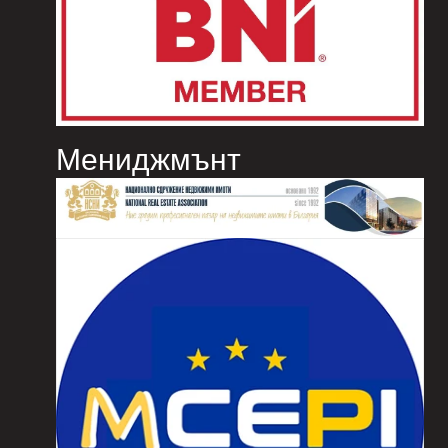
Мениджмънт