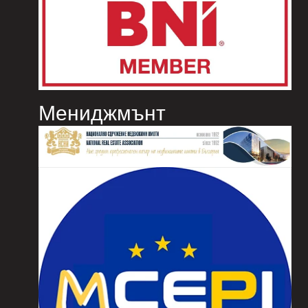
Мениджмънт