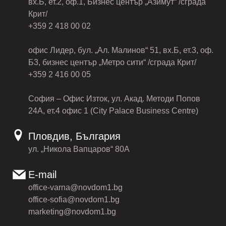
вх.Б, ет.2, оф.1, Бизнес център „Азимут“ /сграда
Крит/
+359 2 418 00 02
офис Лидер, бул. „Ал. Малинов“ 51, вх.Б, ет.3, оф.
Б3, бизнес център „Метро сити“ /сграда Крит/
+359 2 416 00 05
София – Офис Изток, ул. Акад. Методи Попов
24А, ет.4 офис 1 (City Palace Business Centre)
Пловдив, България
ул. „Никола Вапцаров“ 80А
E-mail
office-varna@novdom1.bg
office-sofia@novdom1.bg
marketing@novdom1.bg