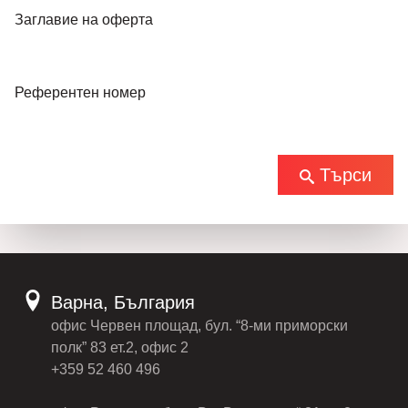
Заглавие на оферта
Референтен номер
Търси
Варна, България
офис Червен площад, бул. “8-ми приморски
полк” 83 ет.2, офис 2
+359 52 460 496