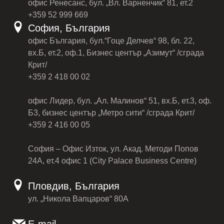
офис Ренесанс, бул. „Вл. Варненчик“ 81, ет.2
+359 52 999 669
София, България
офис България, бул.“Гоце Делчев“ 98, бл. 22,
вх.Б, ет.2, оф.1, Бизнес център „Азимут“ /сграда
Крит/
+359 2 418 00 02
офис Лидер, бул. „Ал. Малинов“ 51, вх.Б, ет.3, оф.
Б3, бизнес център „Метро сити“ /сграда Крит/
+359 2 416 00 05
София – Офис Изток, ул. Акад. Методи Попов
24А, ет.4 офис 1 (City Palace Business Centre)
Пловдив, България
ул. „Никола Вапцаров“ 80А