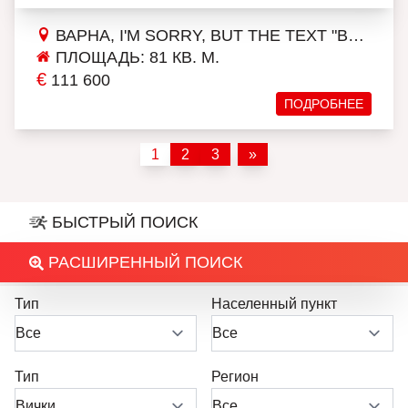
ВАРНА, I'M SORRY, BUT THE TEXT "ВЛАДИСЛАВ ВАРНЕНЧИК 1" DOESN'T PROVIDE ENOUGH CONTEXT FOR AN ACCURATE TRANSLATION. COULD YOU PLEASE PROVIDE MORE INFORMATION OR A COMPLETE SENTENCE FOR ME TO WORK WITH?
ПЛОЩАДЬ: 81 КВ. М.
€
111 600
ПОДРОБНЕЕ
1
2
3
»
БЫСТРЫЙ ПОИСК
РАСШИРЕННЫЙ ПОИСК
Тип
Населенный пункт
Тип
Регион