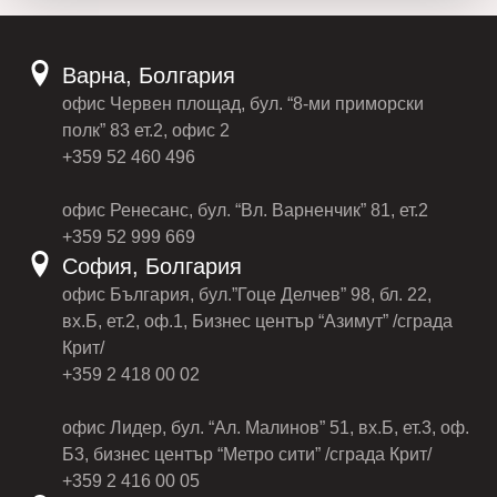
Варна, Болгария
офис Червен площад, бул. “8-ми приморски
полк” 83 ет.2, офис 2
+359 52 460 496
офис Ренесанс, бул. “Вл. Варненчик” 81, ет.2
+359 52 999 669
София, Болгария
офис България, бул.”Гоце Делчев” 98, бл. 22,
вх.Б, ет.2, оф.1, Бизнес център “Азимут” /сграда
Крит/
+359 2 418 00 02
офис Лидер, бул. “Ал. Малинов” 51, вх.Б, ет.3, оф.
Б3, бизнес център “Метро сити” /сграда Крит/
+359 2 416 00 05