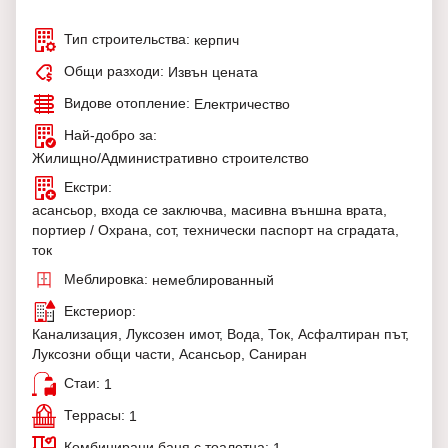
Тип строительства:
керпич
Общи разходи:
Извън цената
Видове отопление:
Електричество
Най-добро за:
Жилищно/Административно строителство
Екстри:
асансьор, входа се заключва, масивна външна врата,
портиер / Охрана, сот, технически паспорт на сградата,
ток
Меблировка:
немеблированный
Екстериор:
Канализация, Луксозен имот, Вода, Ток, Асфалтиран път,
Луксозни общи части, Асансьор, Саниран
Стаи:
1
Террасы:
1
Комбинирани баня с тоалетна: