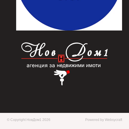
© Copyright НовДом1 2026
Powered by
Websycraft