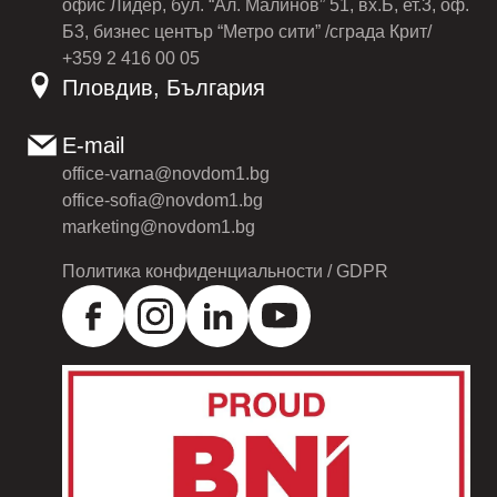
офис Лидер, бул. “Ал. Малинов” 51, вх.Б, ет.3, оф.
Б3, бизнес център “Метро сити” /сграда Крит/
+359 2 416 00 05
Пловдив, България
E-mail
office-varna@novdom1.bg
office-sofia@novdom1.bg
marketing@novdom1.bg
Политика конфиденциальности / GDPR