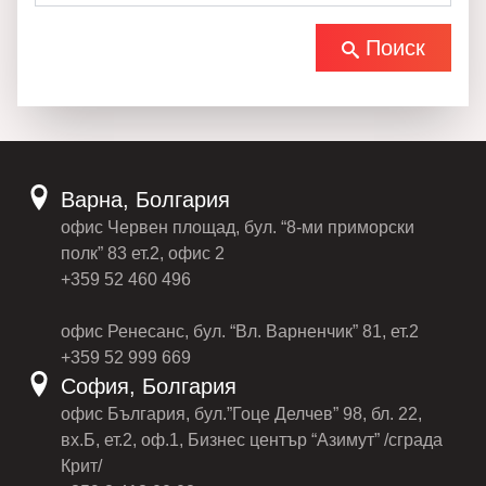
Поиск
Варна, Болгария
офис Червен площад, бул. “8-ми приморски
полк” 83 ет.2, офис 2
+359 52 460 496
офис Ренесанс, бул. “Вл. Варненчик” 81, ет.2
+359 52 999 669
София, Болгария
офис България, бул.”Гоце Делчев” 98, бл. 22,
вх.Б, ет.2, оф.1, Бизнес център “Азимут” /сграда
Крит/