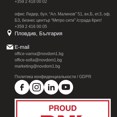
+359 2 418 00 02
офис Лидер, бул. “Ал. Малинов” 51, вх.Б, ет.3, оф.
Б3, бизнес център “Метро сити” /сграда Крит/
+359 2 416 00 05
Пловдив, България
E-mail
office-varna@novdom1.bg
office-sofia@novdom1.bg
marketing@novdom1.bg
Политика конфиденциальности / GDPR