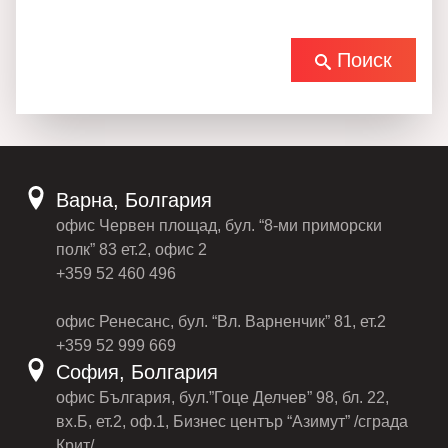
Поиск
Варна, Болгария
офис Червен площад, бул. “8-ми приморски
полк” 83 ет.2, офис 2
+359 52 460 496
офис Ренесанс, бул. “Вл. Варненчик” 81, ет.2
+359 52 999 669
София, Болгария
офис България, бул.”Гоце Делчев” 98, бл. 22,
вх.Б, ет.2, оф.1, Бизнес център “Азимут” /сграда
Крит/