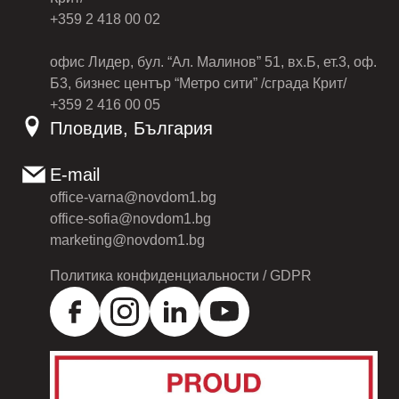
+359 2 418 00 02
офис Лидер, бул. “Ал. Малинов” 51, вх.Б, ет.3, оф.
Б3, бизнес център “Метро сити” /сграда Крит/
+359 2 416 00 05
Пловдив, България
E-mail
office-varna@novdom1.bg
office-sofia@novdom1.bg
marketing@novdom1.bg
Политика конфиденциальности / GDPR