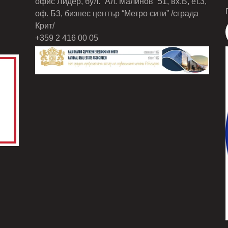
офис Лидер, бул. “Ал. Малинов” 51, вх.Б, ет.3,
оф. Б3, бизнес център “Метро сити” /сграда
Крит/
+359 2 416 00 05