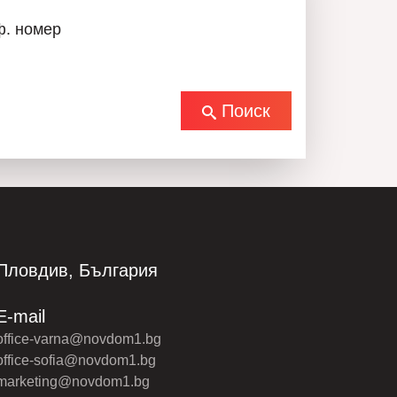
ловиях и по лучшим ценам.
ф. номер
Поиск
ости“: Георги Владков — 087 90 90 400
Пловдив, България
E-mail
office-varna@novdom1.bg
ЕОРГИ ВЛАДКОВ
office-sofia@novdom1.bg
marketing@novdom1.bg
0879090400