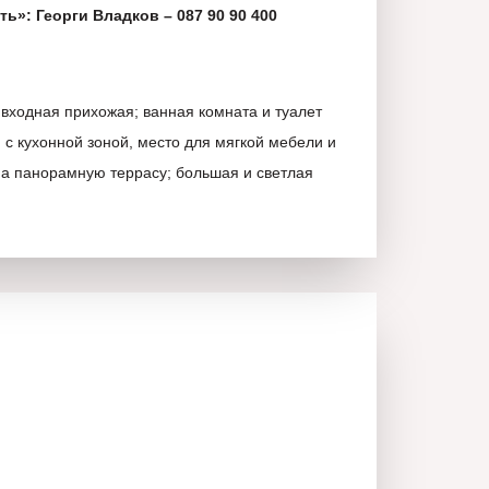
ь»: Георги Владков – 087 90 90 400
: входная прихожая; ванная комната и туалет
 с кухонной зоной, место для мягкой мебели и
а панорамную террасу; большая и светлая
«
под ключ
»!
бъект находится в одном из самых
 инвестиций районов города Варна. Легкий и
 транспортным артериям, административным
м, детским садам, автобусным остановкам,