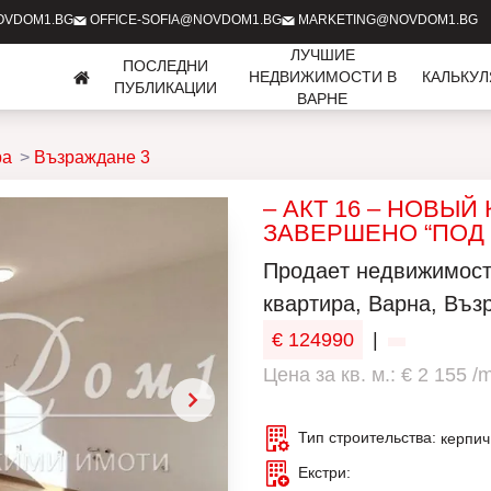
OVDOM1.BG
OFFICE-SOFIA@NOVDOM1.BG
MARKETING@NOVDOM1.BG
ЛУЧШИЕ
ПОСЛЕДНИ
НЕДВИЖИМОСТИ В
КАЛЬКУ
ПУБЛИКАЦИИ
ВАРНЕ
ра
Възраждане 3
– АКТ 16 – НОВЫЙ
ЗАВЕРШЕНО “ПОД
Продаeт недвижимост
квартира, Варна, Възр
€ 124990
|
Цена за кв. м.: € 2 155 /
Тип строительства:
керпич
Екстри: