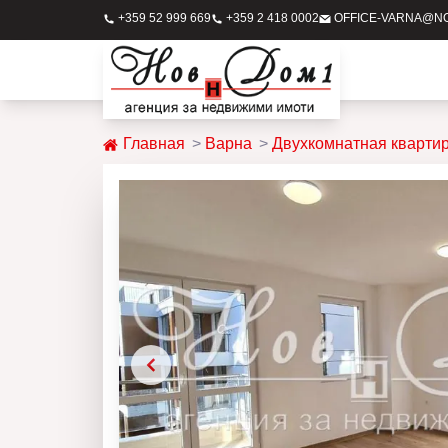
+359 52 999 669
+359 2 418 0002
OFFICE-VARNA@N
Главная
Варна
Двухкомнатная кварти