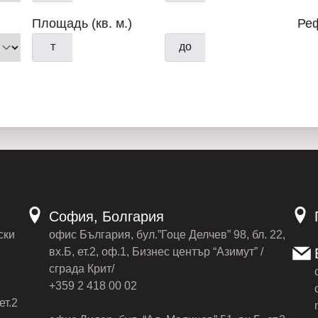
ключ» на самых выгодных ус
Площадь (кв. м.)
Ре
т
до
„Консультант по недвижим
София, Болгария
ски
офис България, бул.”Гоце Делчев” 98, бл. 22,
вх.Б, ет.2, оф.1, Бизнес център “Азимут” /
сграда Крит/
Г
+359 2 418 00 02
ет.2