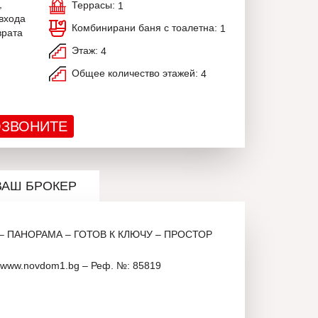
,
Террасы:
1
входа
Комбинирани баня с тоалетна:
1
врата
Этаж:
4
Общее количество этажей:
4
ЗВОНИТЕ
ВАШ БРОКЕР
 – ПАНОРАМА – ГОТОВ К КЛЮЧУ – ПРОСТОР
www.novdom1.bg – Реф. №: 85819