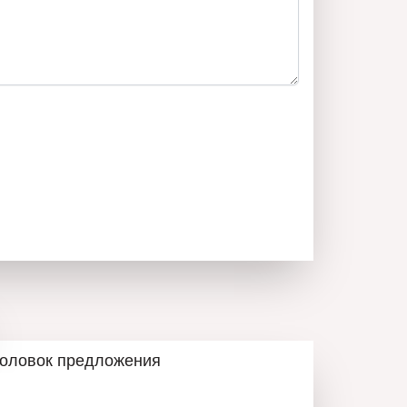
ми в предыдущей квартире владельцев, они
льно хорошее и идейное представление об
едвижимости! Имущество передаётся пригодным
тус квартиры, что делает его идеальным для
!
располагает: „
Юридическим отделом
“ —
димые юридические и технические проверки
м все этапы сделки до её завершения
 передачи имущества. „
Кредитный отдел
“ —
нковского кредита на максимально выгодных для
 выбор банка определяется исходя из
 клиента. „
Строительно-ремонтный отдел
“ —
головок предложения
имости полный ремонт вашего жилья «под