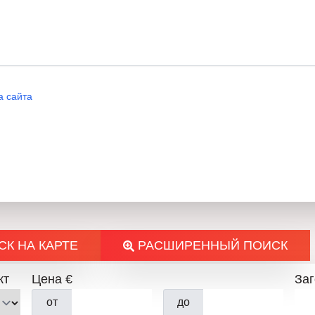
иллюстративными, сделанны
призваны дать Вам максима
общем виде и планировке н
для проживания и имеет ста
а сайта
инвестиций и сдачи в аренду
„
НОВЫЙ
ДОМ
1
“: Компания 
осуществляющим все необхо
недвижимости, организующи
нотариальным оформлением
помогающим в получении ба
К НА КАРТЕ
РАСШИРЕННЫЙ ПОИСК
клиента условиях, при этом
потребностей и возможностей
кт
Цена €
За
гарантирующим при необход
от
до