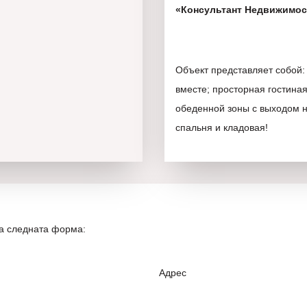
«Консультант Недвижимост
Объект представляет собой
вместе; просторная гостиная
обеденной зоны с выходом н
спальня и кладовая!
Состояние
: Объект сдается 
на следната форма:
Отличное расположение
: О
предпочитаемых для жизни и
Адрес
быстрый доступ к основным
учреждениям, банкам, школа