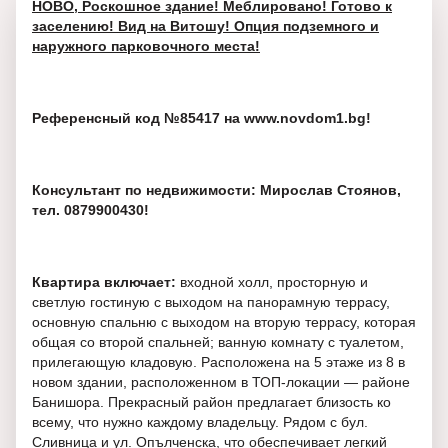
НОВО, Роскошное здание! Меблировано! Готово к
заселению! Вид на Витошу! Опция подземного и
наружного парковочного места!
Референсный код №85417 на www.novdom1.bg!
Консультант по недвижимости: Мирослав Стоянов,
тел. 0879900430!
Квартира включает:
входной холл, просторную и
светлую гостиную с выходом на панорамную террасу,
основную спальню с выходом на вторую террасу, которая
общая со второй спальней; ванную комнату с туалетом,
прилегающую кладовую. Расположена на 5 этаже из 8 в
новом здании, расположенном в ТОП-локации — районе
Банишора. Прекрасный район предлагает близость ко
всему, что нужно каждому владельцу. Рядом с бул.
Сливница и ул. Опълченска, что обеспечивает легкий