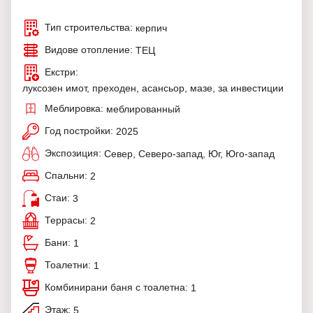
Тип строительства:
керпич
Видове отопление:
ТЕЦ
Екстри:
луксозен имот, преходен, асансьор, мазе, за инвестиции
Меблировка:
меблированный
Год постройки:
2025
Экспозиция:
Север, Северо-запад, Юг, Юго-запад
Спальни:
2
Стаи:
3
Террасы:
2
Бани:
1
Тоалетни:
1
Комбинирани баня с тоалетна:
1
Этаж:
5