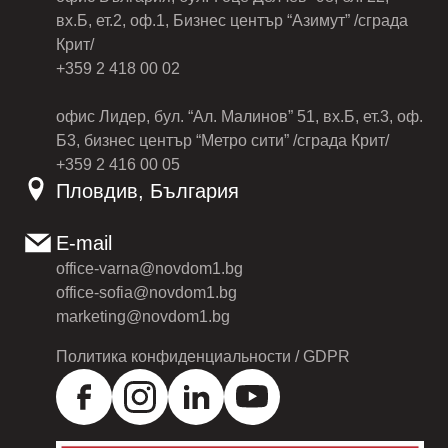
вх.Б, ет.2, оф.1, Бизнес център “Азимут” /сграда
Крит/
+359 2 418 00 02
офис Лидер, бул. “Ал. Малинов” 51, вх.Б, ет.3, оф.
Б3, бизнес център “Метро сити” /сграда Крит/
+359 2 416 00 05
Пловдив, България
E-mail
office-varna@novdom1.bg
office-sofia@novdom1.bg
marketing@novdom1.bg
Политика конфиденциальности / GDPR