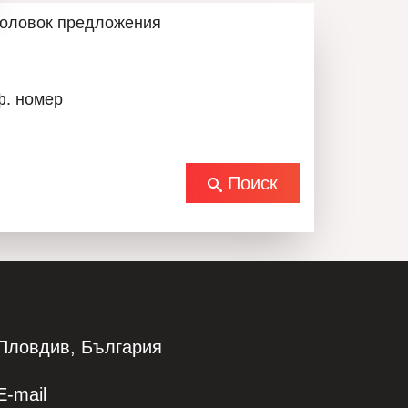
головок предложения
дание находится рядом с магазинами,
становками городского транспорта, школами,
 15 минутах ходьбы.
ф. номер
 располагает «
Юридическим отделом
»,
Поиск
одимые юридические и технические проверки
се этапы сделки до её завершения нотариальным
 отдел
» помогает в получении банковского
одных для клиента условиях, включая выбор
 Отдел
» — гарантирует при необходимости
Пловдив, България
 под ключ на самых выгодных условиях и по
E-mail