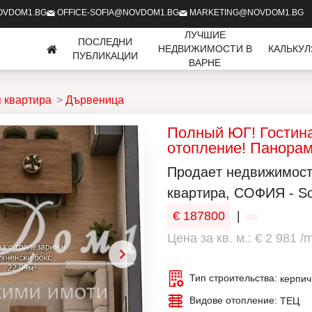
OVDOM1.BG
OFFICE-SOFIA@NOVDOM1.BG
MARKETING@NOVDOM1.BG
ЛУЧШИЕ
ПОСЛЕДНИ
НЕДВИЖИМОСТИ В
КАЛЬКУ
ПУБЛИКАЦИИ
ВАРНЕ
 квартира
Дървеница
Полный ЮГ! Гостин
отопление! Панорам
Продаeт недвижимост
квартира, СОФИЯ - Sof
€ 187800
|
Цена за кв. м.: € 2 981 /
Тип строительства:
керпич
Видове отопление:
ТЕЦ