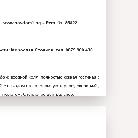
: www.novdom1.bg – Реф. №: 85822
сти: Мирослав Стоянов, тел. 0879 900 430
бой:
входной холл, полностью южная гостиная с
2 с выходом на панорамную террасу около 4м2,
с туалетом. Отопление центральное.
— 62,60м2;
 52,61м2;