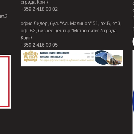
сграда Крит/
+359 2 418 00 02
ет.2
офис Лидер, бул. “Ал. Малинов” 51, вх.Б, ет.3,
оф. Б3, бизнес център “Метро сити” /сграда
Крит/
+359 2 416 00 05
МИ