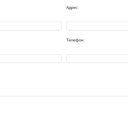
Адрес
Ориентация: ЮГ!
Статус: квартира.
Телефон:
Объекты сдаются по стандар
«под ключ» или полный диза
Примечание: приложенные
предназначены для максим
виде объекта.
Надёжный и проверенный и