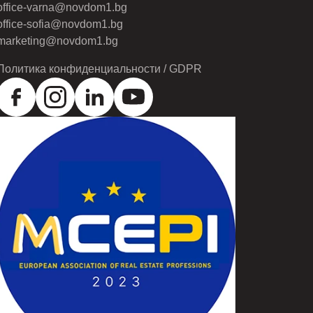
office-varna@novdom1.bg
office-sofia@novdom1.bg
marketing@novdom1.bg
Политика конфиденциальности / GDPR
РОСЛАВ СТОЯНОВ
0879900430
ПОЗВОНИТЕ
ВСЕ ОБЪЯВЛЕНИЯ