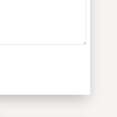
ые материалы;
ванные квартиры с функциональными
по размеру, этажности и ориентации 1-
-комнатные и 4-комнатные квартиры, а также
 парковочных мест и гаражей!
ественное «
Новое строительство
» –
я, соответствующая всем нормам
БДС». Монолитная кладка выполнена из
ого и глиняного кирпича. Высококлассные ПВХ