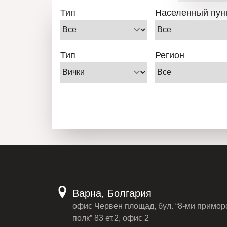
Тип
Населенный пун
Тип
Регион
Варна, Болгария
офис Червен площад, бул. “8-ми примор
полк” 83 ет.2, офис 2