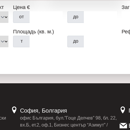
кт
Цена €
За
Отличное расположение:
З
от
до
университетами, парками, о
станцией метро, примерно в
Площадь (кв. м.)
Ре
т
до
«
НОВЫЙ ДОМ 1
»: Компания
который проводит все необх
недвижимости, организует в
оформлением. «
Кредитный
кредита на максимально выг
банка.
«
Строительно-Ремонтный
София, Болгария
полный ремонт вашего жилья
ски
офис България, бул.”Гоце Делчев” 98, бл. 22,
лучшим ценам.
вх.Б, ет.2, оф.1, Бизнес център “Азимут” /