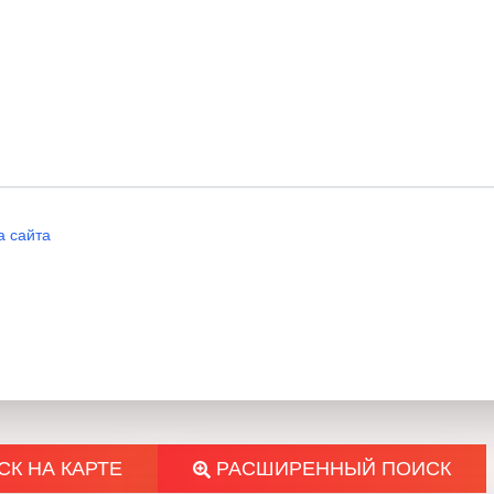
Качественные строительн
Рационально спроектиро
планировками;
У нас есть разнообразные 
комнатные, 2-комнатные, 3
возможность приобретения
а сайта
Строительство
: Высококач
железобетонная конструкци
сейсмостойкости согласно «
высококлассного керамическ
окна.
К НА КАРТЕ
РАСШИРЕННЫЙ ПОИСК