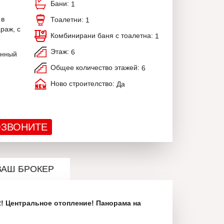
Бани:
1
 в
Тоалетни:
1
раж, с
Комбинирани баня с тоалетна:
1
Этаж:
6
анный
Общее количество этажей:
6
Ново строителство:
Да
ЗВОНИТЕ
ВАШ БРОКЕР
! Центральное отопление! Панорама на