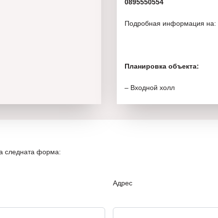
0895550554
Подробная информация на:
Планировка объекта:
– Входной холл
– Гостиная с кухонным блок
около 14м2
– Спальня 1 – около 15м2
на следната форма:
– Спальня 2 – 15м2
Адрес
– Ванная с туалетом – 2
– Возможность покупки подз