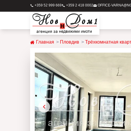
+359 52 999 669
+359 2 418 0002
OFFICE-VARNA@N
Главная
Пловдив
Трёхкомнатная квар