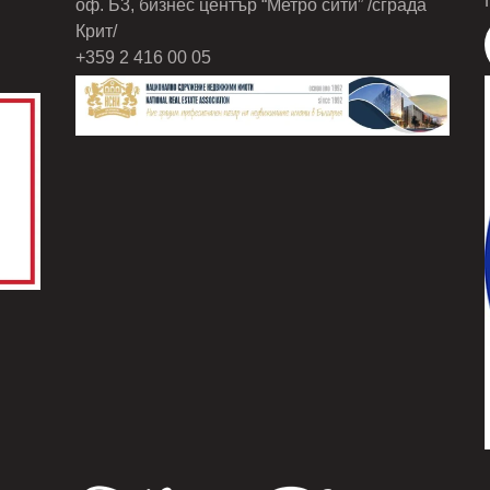
оф. Б3, бизнес център “Метро сити” /сграда
Крит/
+359 2 416 00 05
С