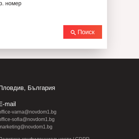
ф. номер
 новому торговому парку.
Поиск
ждый день с 8:30 до 22:00
54
550554
Пловдив, България
E-mail
office-varna@novdom1.bg
office-sofia@novdom1.bg
marketing@novdom1.bg