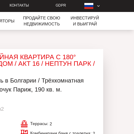
КОНТАКТЫ
GDPR
ПРОДАЙТЕ СВОЮ
ИНВЕСТИРУЙ
ЛЯТОРЫ
НЕДВИЖИМОСТЬ
И ВЫИГРАЙ
НАЯ КВАРТИРА С 180°
 / АКТ 16 / НЕПТУН ПАРК /
 в Болгарии / Трёхкомнатная
чук Париж, 190 кв. м.
m2
Террасы:
2
Комбинирани баня с тоалетна:
2