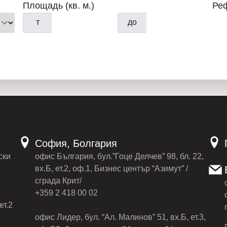
образа жизни.
Площадь (кв. м.)
Ре
т
до
– Исключительная близость к
📞
Как связаться со мной:
📞
Телефон
0895550554
— ка
📱 Viber — 24/7 —
08955505
📱
WhatsApp —
24/7 — 0895
София, Болгария
ски
офис България, бул.”Гоце Делчев” 98, бл. 22,
вх.Б, ет.2, оф.1, Бизнес център “Азимут” /
сграда Крит/
+359 2 418 00 02
ет.2
офис Лидер, бул. “Ал. Малинов” 51, вх.Б, ет.3,