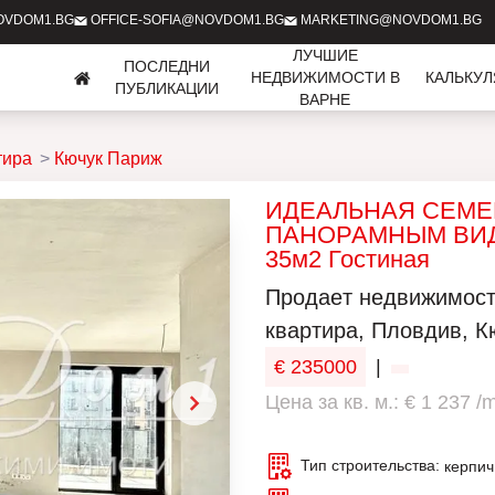
OVDOM1.BG
OFFICE-SOFIA@NOVDOM1.BG
MARKETING@NOVDOM1.BG
ЛУЧШИЕ
ПОСЛЕДНИ
НЕДВИЖИМОСТИ В
КАЛЬКУ
ПУБЛИКАЦИИ
ВАРНЕ
тира
Кючук Париж
ИДЕАЛЬНАЯ СЕМЕЙ
ПАНОРАМНЫМ ВИДОМ
35м2 Гостиная
Продаeт недвижимость
квартира, Пловдив, Кю
€ 235000
|
Цена за кв. м.: € 1 237 /
Тип строительства:
керпич