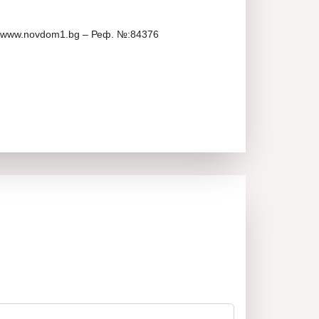
 www.novdom1.bg – Реф. №:84376
ом около 35м2 и выходом на панорамную террасу
емного парковочного места