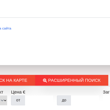
– ✅
Современная система фи
здоровья и комфорта владе
– ✅ Полностью выполненное
а сайта
– ✅ Высококлассные францу
исключительно светлой
🔹 О районе:
– 🌳 «Кючук Париж» — один
К НА КАРТЕ
РАСШИРЕННЫЙ ПОИСК
районов Пловдива с отлично
транспортом и множеством м
кт
Цена €
За
– 🏙️ Район предлагает быст
от
до
обеспечивая спокойную жил