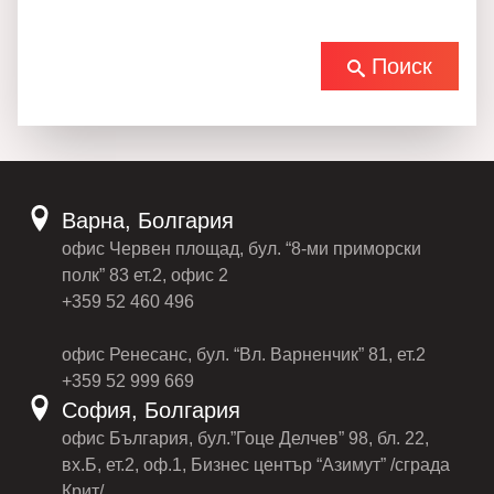
Поиск
Варна, Болгария
офис Червен площад, бул. “8-ми приморски
полк” 83 ет.2, офис 2
+359 52 460 496
офис Ренесанс, бул. “Вл. Варненчик” 81, ет.2
+359 52 999 669
София, Болгария
офис България, бул.”Гоце Делчев” 98, бл. 22,
вх.Б, ет.2, оф.1, Бизнес център “Азимут” /сграда
Крит/