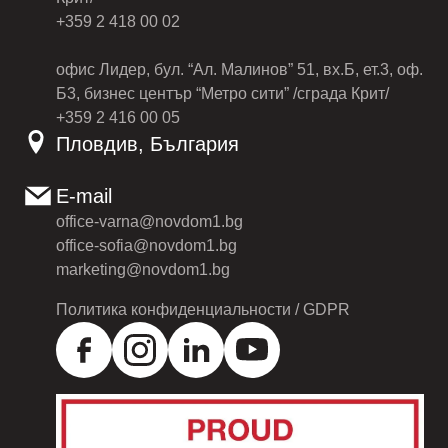
+359 2 418 00 02
офис Лидер, бул. “Ал. Малинов” 51, вх.Б, ет.3, оф.
Б3, бизнес център “Метро сити” /сграда Крит/
+359 2 416 00 05
Пловдив, България
E-mail
office-varna@novdom1.bg
office-sofia@novdom1.bg
marketing@novdom1.bg
Политика конфиденциальности / GDPR