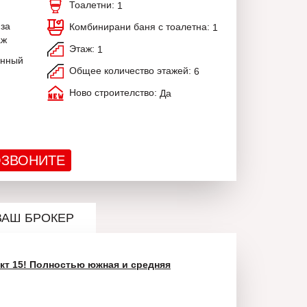
Тоалетни:
1
 за
Комбинирани баня с тоалетна:
1
аж
Этаж:
1
анный
Общее количество этажей:
6
Ново строителство:
Да
ЗВОНИТЕ
ВАШ БРОКЕР
 Акт 15! Полностью южная и средняя