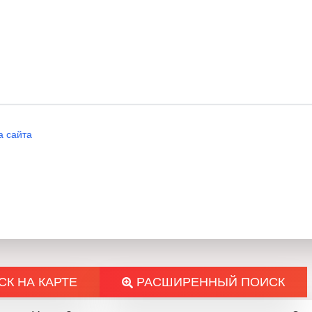
средства, так и для высоко
кредит. Предлагаются разли
приобретённой недвижимости
парковочные места по льгот
Строительство
: Высококач
а сайта
железобетонная конструкци
сейсмостойкости согласно «
высококлассного керамическ
окна.
Отличное расположение
: 
К НА КАРТЕ
РАСШИРЕННЫЙ ПОИСК
Малинов (около километра),
Находится в тихом и спокой