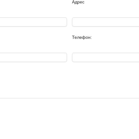
Адрес
Итого — 49,15 м²;
Ориентация: юг!
Телефон:
Объекты сдаются по стандар
стадии «под ключ» или полн
доступны по запросу.
Примечание: приложенные
предназначены для максим
виде объекта.
Доступны 1-, 2- и 3-комнатн