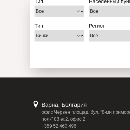
Тип
Населенный пун
Тип
Регион
Варна, Болгария
офис Червен площад, бул. “8-ми примор
полк” 83 ет.2, офис 2
+359 52 460 496