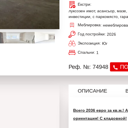
Екстри:
луксозен имот, асансьор, мазе,
инвестиции, с паркомясто, гар
Меблировка:
немеблиров
Год постройки:
2026
Экспозиция:
Юг
Спальни:
1
Реф. №: 74948
ПО
ОПИСАНИЕ
Всего 2036 евро за кв.м.!
ориентация! С кладовкой!