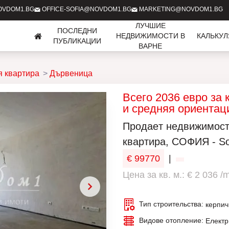
OVDOM1.BG
OFFICE-SOFIA@NOVDOM1.BG
MARKETING@NOVDOM1.BG
ЛУЧШИЕ
ПОСЛЕДНИ
НЕДВИЖИМОСТИ В
КАЛЬКУ
ПУБЛИКАЦИИ
ВАРНЕ
 квартира
Дървеница
Всего 2036 евро за 
и средняя ориентац
Продаeт недвижимост
квартира, СОФИЯ - Sof
€ 99770
|
Цена за кв. м.: € 2 036 /
Тип строительства:
керпич
Видове отопление:
Електр