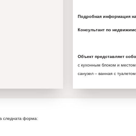
Подробная информация на
Консультант по недвижимос
Объект представляет собо
с кухонным блоком и местом
санузел – ванная с туалетом
Общая застроенная площадь
Чистая площадь — 35,07 м²;
на следната форма:
Кладовка 3,79 м²;