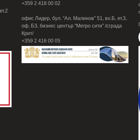
«
Строительно-ремонтный 
+359 2 418 00 02
полный ремонт вашего жилья
ет.2
офис Лидер, бул. “Ал. Малинов” 51, вх.Б, ет.3,
лучшим ценам.
оф. Б3, бизнес център “Метро сити” /сграда
Крит/
+359 2 416 00 05
МИ