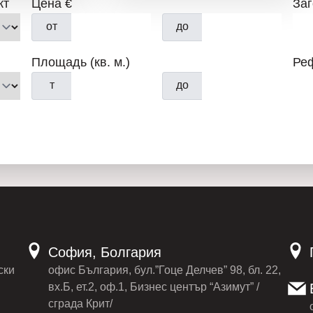
кт
Цена €
За
быстрый доступ к главным 
от
до
учреждениям, банкам, школа
детским площадкам, аптекам
Площадь (кв. м.)
Ре
заведениям.
т
до
«
НОВЫЙ ДОМ 1
»: Компания
осуществляющим все необхо
недвижимости, организующи
нотариальным оформлением
помогающим в получении ба
клиента условиях, включая в
София, Болгария
«Кредитный отдел»
— помо
ски
офис България, бул.”Гоце Делчев” 98, бл. 22,
максимально выгодных для к
вх.Б, ет.2, оф.1, Бизнес център “Азимут” /
сграда Крит/