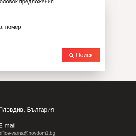
головок предложения
транспортным артериям, административным
м, детским садам, автобусным остановкам,
, супермаркетам, косметическим студиям,
ф. номер
Поиск
 располагает: «
Юридическим отделом
» —
димые юридические и технические проверки
м все этапы сделки до её завершения
 передачи имущества. «
Кредитный отдел
» —
нковского кредита на максимально выгодных для
ыбор банка.
Пловдив, България
гающий в получении банковского кредита на
лиента условиях, включая выбор банка.
E-mail
office-varna@novdom1.bg