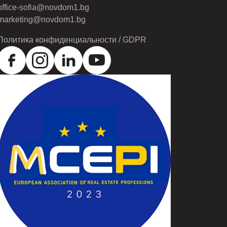
отдел
» — гарантирующий при необходимости
office-sofia@novdom1.bg
 «под ключ» на самых выгодных условиях и по
marketing@novdom1.bg
Политика конфиденциальности / GDPR
РОСЛАВ СТОЯНОВ
0879900430
ПОЗВОНИТЕ
ВСЕ ОБЪЯВЛЕНИЯ