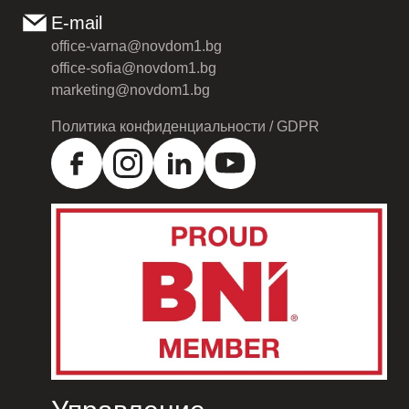
E-mail
office-varna@novdom1.bg
office-sofia@novdom1.bg
marketing@novdom1.bg
Политика конфиденциальности / GDPR