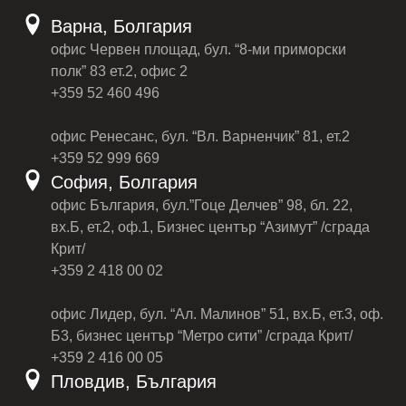
Варна, Болгария
офис Червен площад, бул. “8-ми приморски
полк” 83 ет.2, офис 2
+359 52 460 496
офис Ренесанс, бул. “Вл. Варненчик” 81, ет.2
+359 52 999 669
София, Болгария
офис България, бул.”Гоце Делчев” 98, бл. 22,
вх.Б, ет.2, оф.1, Бизнес център “Азимут” /сграда
Крит/
+359 2 418 00 02
офис Лидер, бул. “Ал. Малинов” 51, вх.Б, ет.3, оф.
Б3, бизнес център “Метро сити” /сграда Крит/
+359 2 416 00 05
Пловдив, България