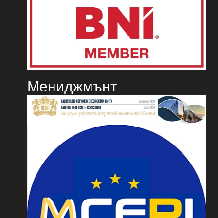
Мениджмънт