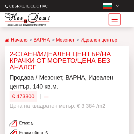
СВЪРЖЕТЕ СЕ С НАС
Начало
ВАРНА
Мезонет
Идеален център
2-СТАЕН/ИДЕАЛЕН ЦЕНТЪР/НА
КРАЧКИ ОТ МОРЕТО/ЦЕНА БЕЗ
АНАЛОГ
Продава / Мезонет, ВАРНА, Идеален
център, 140 кв.м.
€ 473800
|
Цена на квадратен метър: € 3 384 /m2
Етаж:
5
Етажи общо:
6