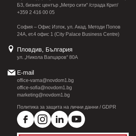
Б3, бизнес център „Метро сити“ /сграда Крит/
+359 2 416 00 05
София – Офис Изток, ул. Акад. Методи Попов
24А, ет.4 офис 1 (City Palace Business Centre)
Пловдив, България
ул. „Никола Вапцаров“ 80А
E-mail
office-varna@novdom1.bg
office-sofia@novdom1.bg
marketing@novdom1.bg
Политика за защита на лични данни / GDPR