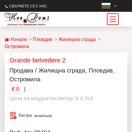
СВЪРЖЕТЕ СЕ С НАС
Начало
Пловдив
Жилищна сграда
Остромила
Grande belvedere 2
Продава / Жилищна сграда, Пловдив,
Остромила
€ 0
|
Цена на квадратен метър: € 0 /m2
Екстри:
асансьор