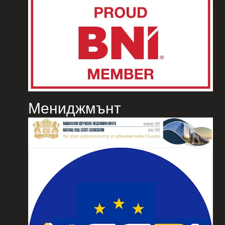
Мениджмънт