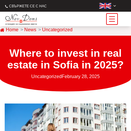
СВЪРЖЕТЕ СЕ С НАС
Home
News
Uncategorized
Where to invest in real
estate in Sofia in 2025?
Uncategorized
February 28, 2025