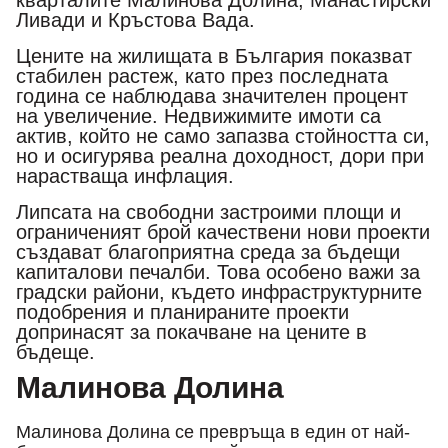
кварталите Малинова Долина, Манастирски
Ливади и Кръстова Вада.
Цените на жилищата в България показват
стабилен растеж, като през последната
година се наблюдава значителен процент
на увеличение. Недвижимите имоти са
актив, който не само запазва стойността си,
но и осигурява реална доходност, дори при
нарастваща инфлация.
Липсата на свободни застроими площи и
ограниченият брой качествени нови проекти
създават благоприятна среда за бъдещи
капиталови печалби. Това особено важи за
градски райони, където инфраструктурните
подобрения и планираните проекти
допринасят за покачване на цените в
бъдеще.
Малинова Долина
Малинова Долина се превръща в един от най-