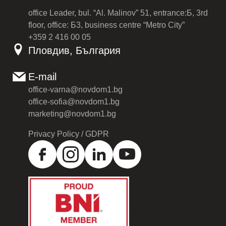
office Leader, bul. “Al. Malinov” 51, entrance:Б, 3rd
floor, office: Б3, business centre “Metro City”
+359 2 416 00 05
Пловдив, България
E-mail
office-varna@novdom1.bg
office-sofia@novdom1.bg
marketing@novdom1.bg
Privacy Policy / GDPR