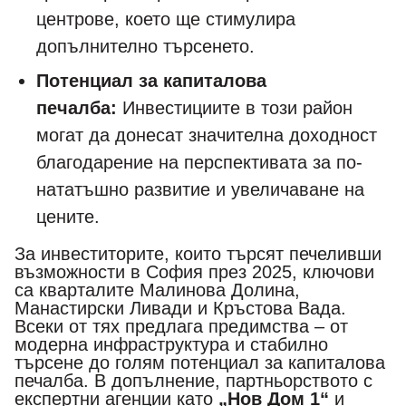
центрове, което ще стимулира
допълнително търсенето.
Потенциал за капиталова
печалба:
Инвестициите в този район
могат да донесат значителна доходност
благодарение на перспективата за по-
нататъшно развитие и увеличаване на
цените.
За инвеститорите, които търсят печеливши
възможности в София през 2025, ключови
са кварталите Малинова Долина,
Манастирски Ливади и Кръстова Вада.
Всеки от тях предлага предимства – от
модерна инфраструктура и стабилно
търсене до голям потенциал за капиталова
печалба. В допълнение, партньорството с
експертни агенции като
„Нов Дом 1“
и