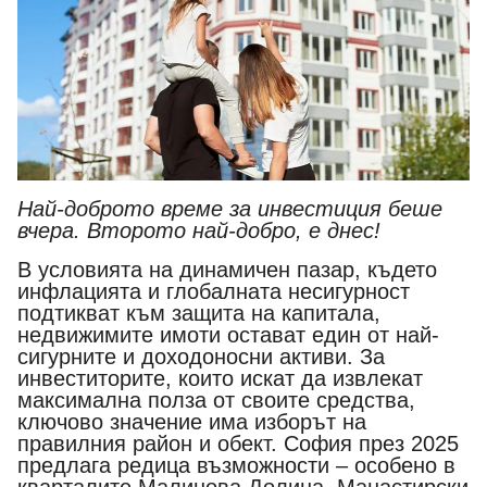
Най-доброто време за инвестиция беше
вчера. Второто най-добро, е днес!
В условията на динамичен пазар, където
инфлацията и глобалната несигурност
подтикват към защита на капитала,
недвижимите имоти остават един от най-
сигурните и доходоносни активи. За
инвеститорите, които искат да извлекат
максимална полза от своите средства,
ключово значение има изборът на
правилния район и обект. София през 2025
предлага редица възможности – особено в